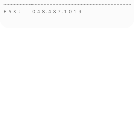
ＦＡＸ：
０４８-４３７-１０１９